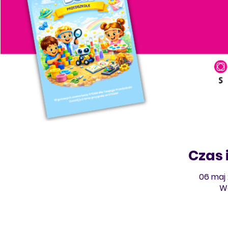
Czas 
06 maj 
We