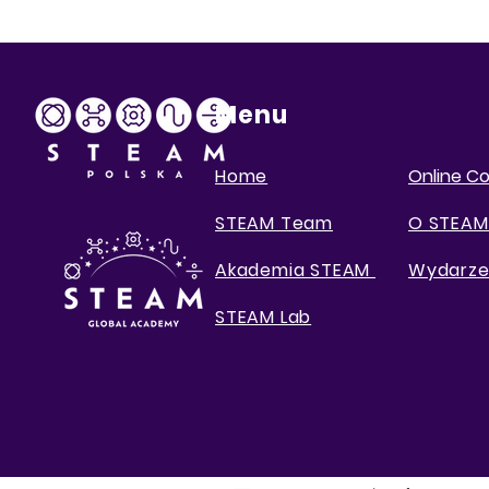
Menu
Home
Online C
STEAM Team
O STEAM
Akademia STEAM
Wydarze
STEAM Lab