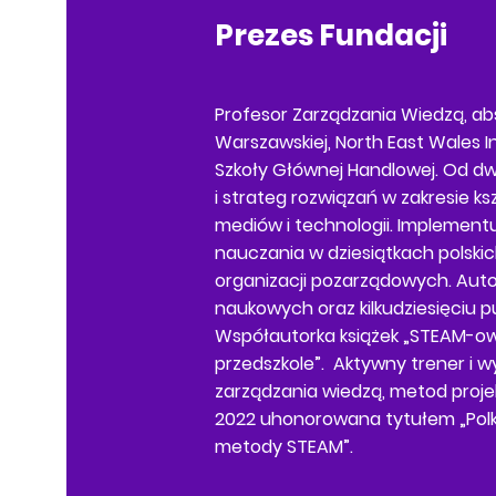
Prezes Fundacji
Profesor Zarządzania Wiedzą, abs
Warszawskiej, North East Wales In
Szkoły Głównej Handlowej. Od dwu
i strateg rozwiązań w zakresie k
mediów i technologii. Implemen
nauczania w dziesiątkach polskic
organizacji pozarządowych. Autor
naukowych oraz kilkudziesięciu p
Współautorka książek „STEAM-ow
przedszkole”. Aktywny trener i 
zarządzania wiedzą, metod proje
2022 uhonorowana tytułem „
Pol
metody STEAM
”.