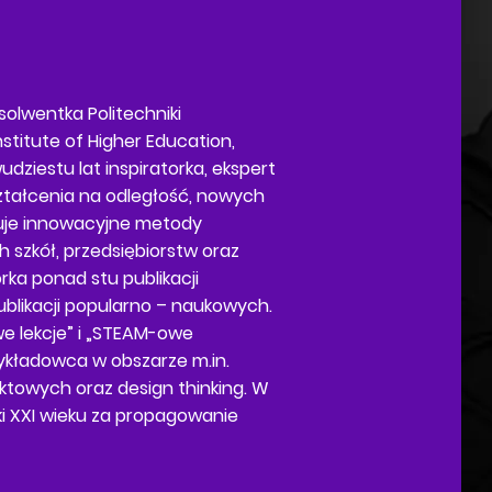
olwentka Politechniki
stitute of Higher Education,
dziestu lat inspiratorka, ekspert
ształcenia na odległość, nowych
tuje innowacyjne metody
h szkół, przedsiębiorstw oraz
ka ponad stu publikacji
ublikacji popularno – naukowych.
e lekcje” i „STEAM-owe
wykładowca w obszarze m.in.
ktowych oraz design thinking. W
ki XXI wieku za propagowanie