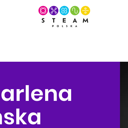
Marlena
ńska