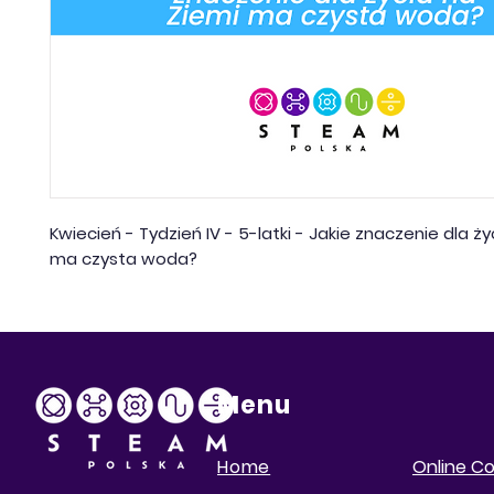
Kwiecień - Tydzień IV - 5-latki - Jakie znaczenie dla ży
ma czysta woda?
Menu
Home
Online C