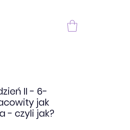
zień II - 6-
racowity jak
 - czyli jak?