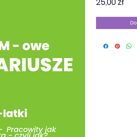
Ce
25,00 zł
Do