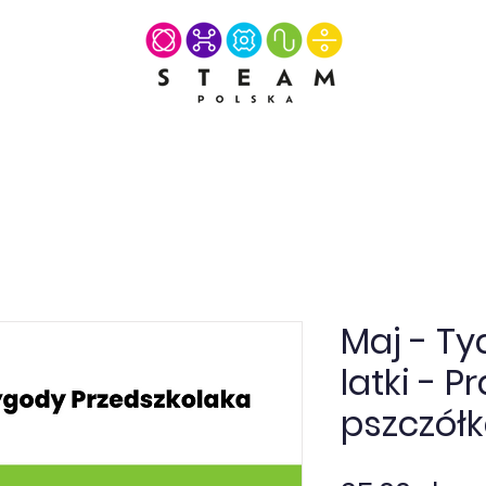
Maj - Tyd
latki - P
pszczółka