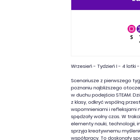
Wrzesień - Tydzień I - 4 latk
Scenariusze z pierwszego tyg
poznaniu najbliższego otoczen
w duchu podejścia STEAM. Dzi
z klasy, odkryć wspólną przest
wspomnieniami i refleksjami 
spędzały wolny czas. W trak
elementy nauki, technologii, in
sprzyja kreatywnemu myśleniu
współpracy. To doskonały sp