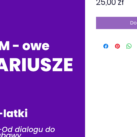
Ce
25,00 zł
Do