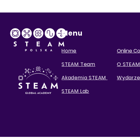
Menu
Home
Online C
STEAM Team
O STEAM
Akademia STEAM
Wydarze
STEAM Lab