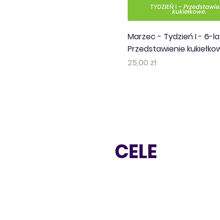
Marzec - Tydzień I - 6-lat
Przedstawienie kukiełko
Cena
25,00 zł
CELE