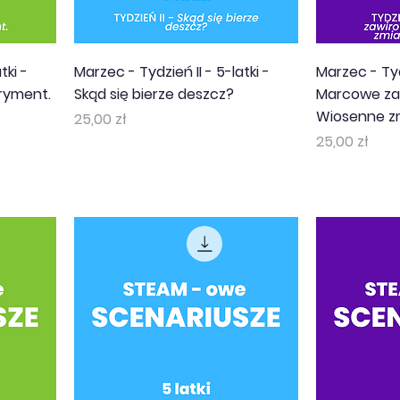
tki -
Marzec - Tydzień II - 5-latki -
Marzec - Tydz
ryment.
Skąd się bierze deszcz?
Marcowe za
Wiosenne z
Cena
25,00 zł
Cena
25,00 zł