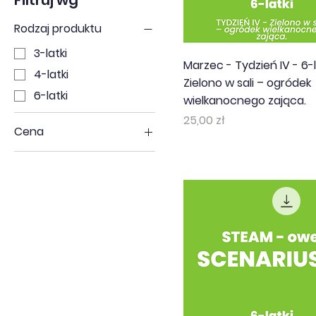
Filtruj wg
Rodzaj produktu
3-latki
Marzec - Tydzień IV - 6-l
4-latki
Zielono w sali – ogródek
6-latki
wielkanocnego zająca.
Cena
25,00 zł
Cena
25 zł
100 zł