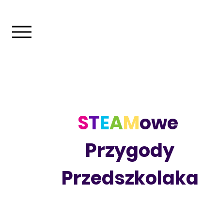
S
T
E
A
M
owe
Przygody
Przedszkolaka