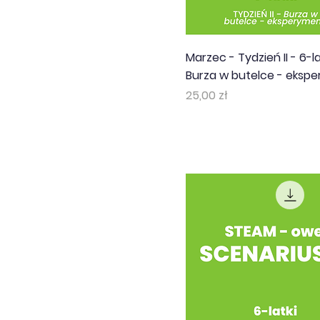
Marzec - Tydzień II - 6-la
Burza w butelce - ekspe
Cena
25,00 zł