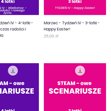
zień IV - 4-latki -
Marzec - Tydzień IV - 3-latki -
czas radości i
Happy Easter!
a.
Cena
25,00 zł