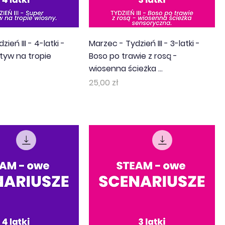
ień III - 4-latki -
Marzec - Tydzień III - 3-latki -
tyw na tropie
Boso po trawie z rosą -
wiosenna ścieżka ...
Cena
25,00 zł