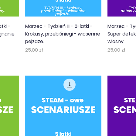
tki -
Marzec - Tydzień III - 5-latki -
Marzec - Tydz
gnanie
Krokusy, przebiśniegi - wiosenne
Super detek
pejzaże.
wiosny.
Cena
Cena
25,00 zł
25,00 zł