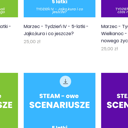
atki -
Marzec - Tydzień IV - 5-latki -
Marzec - Tyd
Jajko,kura i co jeszcze?
Wielkanoc - 
nowego życi
Cena
25,00 zł
Cena
25,00 zł