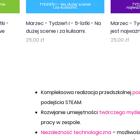
ki -
Marzec - Tydzień I - 5-latki - Na
Marzec - Tyd
we
dużej scenie i za kulisami.
jest najważn
Cena
Cena
25,00 zł
25,00 zł
Kompleksowa realizacja przedszkolnej
po
podejścia STEAM.
Rozwijanie umiejętności
twórczego myśle
pracy w zespole.
Niezależność technologiczna
– możliwość 