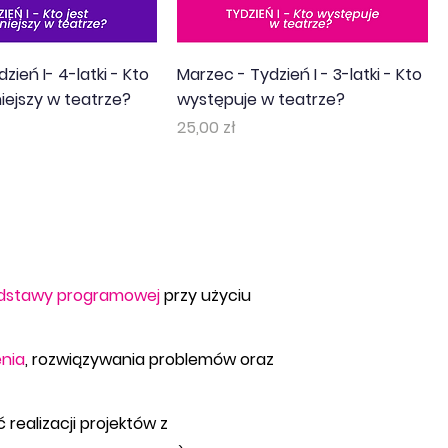
zień I- 4-latki - Kto
Marzec - Tydzień I - 3-latki - Kto
iejszy w teatrze?
występuje w teatrze?
Cena
25,00 zł
dstawy programowej
przy
użyciu
nia
, rozwiązywania problemów oraz
realizacji projektów z