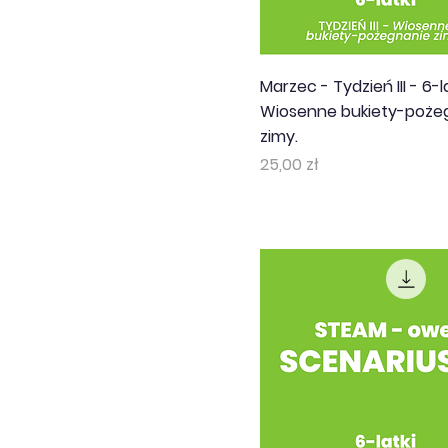
Marzec - Tydzień III - 6-la
Wiosenne bukiety-poże
zimy.
Cena
25,00 zł