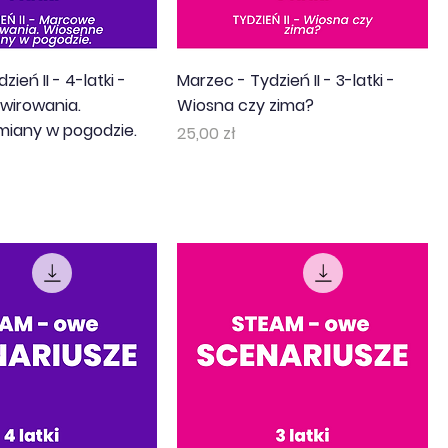
ień II - 4-latki -
Marzec - Tydzień II - 3-latki -
wirowania.
Wiosna czy zima?
miany w pogodzie.
Cena
25,00 zł