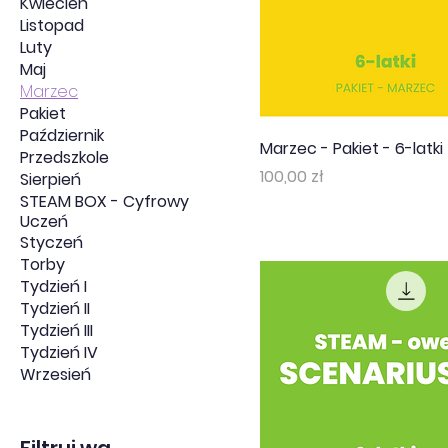
Kwiecień
Listopad
Luty
Maj
Marzec
Pakiet
Październik
Marzec - Pakiet - 6-latki
Przedszkole
Cena
100,00 zł
Sierpień
STEAM BOX - Cyfrowy
Uczeń
Styczeń
Torby
Tydzień I
Tydzień II
Tydzień III
Tydzień IV
Wrzesień