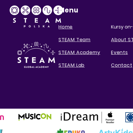
Menu
Home
Kursy on-
STEAM Team
About S
STEAM Academy
Events
STEAM Lab
Contact