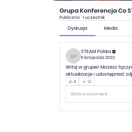
Grupa Konferencja Co S
Publiczna
·
1 uczestnik
Dyskusja
Media
STEAM Polska
5 listopada 2022
STEAM Polska
Witaj w grupie! Możesz łączy
aktualizacje i udostępniać zdj
0
Write a comment...