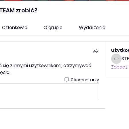
TEAM zrobić?
Członkowie
O grupie
Wydarzenia
użytko
STE
STEAM 
ć się z innymi użytkownikami, otrzymywać 
Zobacz 
ęcia.
0 komentarzy